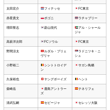
太田宏介
フィテッセ
FC東京
赤星貴文
ポゴニ
ラチャブリー
増田誓志
蔚山現代
​アル・シャール
ジャ
高萩洋次郎
FCソウル
FC東京
野間涼太
ルダル・プリェ
ラドニツキ・ニ
ヴリャ
シュ
小野裕二
シントトロイデ
サガン鳥栖
ン
久保裕也
ヤングボーイズ
ヘント
柴崎岳
鹿島アントラー
テネリフェ
ズ
清武弘嗣
セビージャ
セレッソ大阪