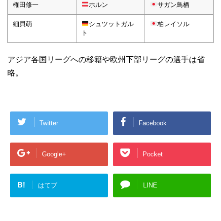
権田修一
ホルン
サガン鳥栖
細貝萌
シュツットガル
柏レイソル
ト
アジア各国リーグへの移籍や欧州下部リーグの選手は省
略。
Twitter
Facebook
Google+
Pocket
B!
はてブ
LINE