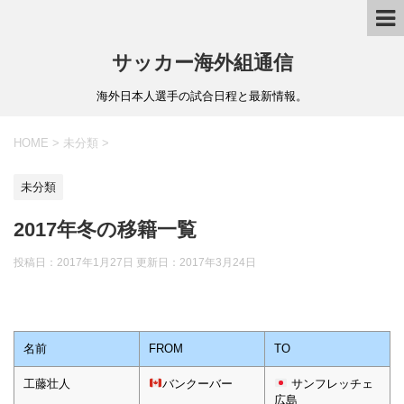
サッカー海外組通信
海外日本人選手の試合日程と最新情報。
HOME
>
未分類
>
未分類
2017年冬の移籍一覧
投稿日：2017年1月27日 更新日：
2017年3月24日
名前
FROM
TO
工藤壮人
バンクーバー
サンフレッチェ
広島